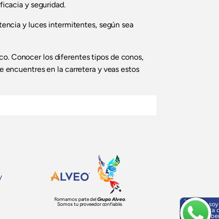
icacia y seguridad.
encia y luces intermitentes, según sea
co. Conocer los diferentes tipos de conos,
te encuentres en la carretera y veas estos
y
Formamos parte del
Grupo Alveo
.
Hola, soy
Somos tu proveedor confiable.
ayuda o
¡Escríbe