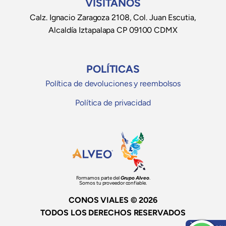
VISÍTANOS
Calz. Ignacio Zaragoza 2108, Col. Juan Escutia,
Alcaldía Iztapalapa CP 09100 CDMX
POLÍTICAS
Política de devoluciones y reembolsos
Política de privacidad
Formamos parte del
Grupo Alveo
.
Somos tu proveedor confiable.
CONOS VIALES © 2026
TODOS LOS DERECHOS RESERVADOS