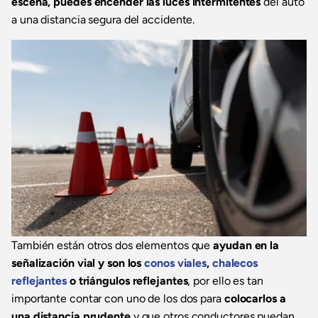
escena, puedes encender las luces intermitentes
del auto
a una distancia segura del accidente.
También están otros dos elementos que
ayudan en la
señalización vial y son los
conos viales
,
chalecos
reflejantes
o triángulos reflejantes
, por ello es tan
importante contar con uno de los dos para
colocarlos a
una distancia prudente
y que otros conductores puedan