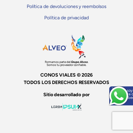
Política de devoluciones y reembolsos
Política de privacidad
Formamos parte del
Grupo Alveo
.
Somos tu proveedor confiable.
CONOS VIALES © 2026
TODOS LOS DERECHOS RESERVADOS
Hola, soy
Sitio desarrollado por
ayuda o
¡Escríbe