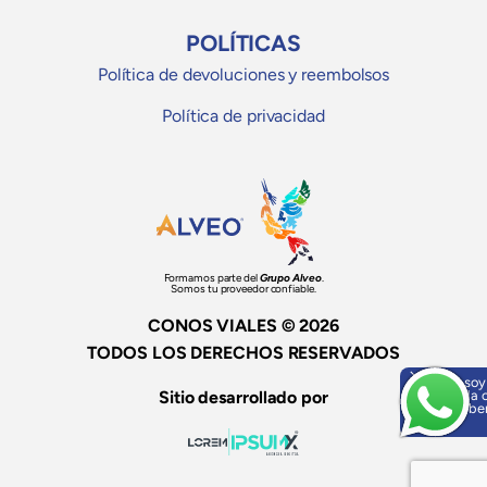
POLÍTICAS
Política de devoluciones y reembolsos
Política de privacidad
Formamos parte del
Grupo Alveo
.
Somos tu proveedor confiable.
CONOS VIALES © 2026
TODOS LOS DERECHOS RESERVADOS
Hola, soy
Sitio desarrollado por
ayuda o
¡Escríbe