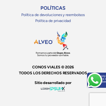
POLÍTICAS
Política de devoluciones y reembolsos
Política de privacidad
Formamos parte del
Grupo Alveo
.
Somos tu proveedor confiable.
CONOS VIALES © 2026
TODOS LOS DERECHOS RESERVADOS
Hola, soy
ayuda o
¡Escríbe
Sitio desarrollado por